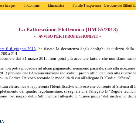
sa fare per
Il Comune
Lineaamica
Portale Trasparenza - Gestione dei Rifiuti U
La Fatturazione Elettronica (DM 55/2013)
-
-
AVVISO PER I PROFESSIONISTI
gore il 6 giugno 2013,
ha fissato la decorrenza degli obblighi di utilizzo della
 209 a 214.
ecorrere dal 31 marzo 2015, non potrà più accettare fatture che non siano trasme
one non potrà procedere ad alcun pagamento, nemmeno parziale, sino alla ricezione d
5/2013 prevede che l'Amministrazione individui i propri uffici deputati alla ricezione
si un Codice Univoco secondo le modalità di cui all'allegato D "Codici Ufficio".
tura elettronica e rappresenta l'identificativo univoco che consente al Sistema di In
 completamento del quadro regolamentare, si segnala che l'allegato B "Regole tecni
zione per mezzo dello SdI, mentre l'allegato C "Linee guida" del medesimo decreto
IA