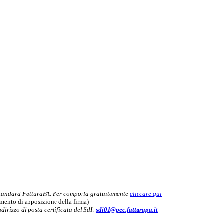
tandard FatturaPA. Per comporla gratuitamente
cliccare qui
momento di apposizione della firma)
dirizzo di posta certificata del SdI:
sdi01@pec.fatturapa.it