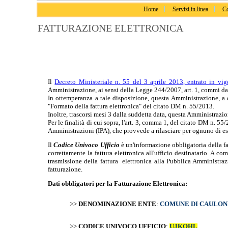
Home
Servizi in linea
Co
FATTURAZIONE ELETTRONICA
Il
Decreto Ministeriale n. 55 del 3 aprile 2013, entrato in vi
Amministrazione, ai sensi della Legge 244/2007, art. 1, commi da
In ottemperanza a tale disposizione, questa Amministrazione, a d
"Formato della fattura elettronica" del citato DM n. 55/2013.
Inoltre, trascorsi mesi 3 dalla suddetta data, questa Amministrazi
Per le finalità di cui sopra, l'art. 3, comma 1, del citato DM n. 5
Amministrazioni (IPA), che provvede a rilasciare per ognuno di es
Il
Codice Univoco Ufficio
è un'informazione obbligatoria della fat
correttamente la fattura elettronica all'ufficio destinatario. A
trasmissione della fattura elettronica alla Pubblica Amministra
fatturazione.
Dati obbligatori per la Fatturazione Elettronica:
>>
DENOMINAZIONE ENTE
:
COMUNE DI CAULON
>>
CODICE UNIVOCO UFFICIO
:
UJKQHL