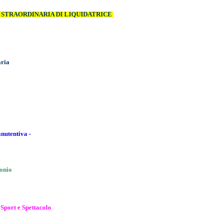
 STRAORDINARIA DI LIQUIDATRICE
aria
nutentiva -
onio
 Sport e Spettacolo