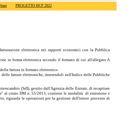
rbani
PROGETTO HCP 2022
 fatturazione
elettronica nei rapporti economici con la Pubblica
sse in forma elettronica secondo il formato di cui all'allegato A
ella fattura in formato elettronico.
 delle fatture elettroniche, inserendoli nell'Indice delle Pubbliche
terscambio (SdI), gestito dall'Agenzia delle Entrate, di recapitare
che" al citato DM n. 55/2013, contiene le modalità di emissione e
, riguarda le operazioni per la gestione dell'intero processo di