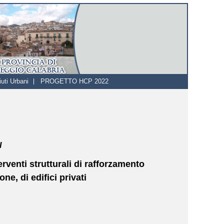
uti Urbani
PROGETTO HCP 2022
I
erventi strutturali di rafforzamento
e, di edifici privati