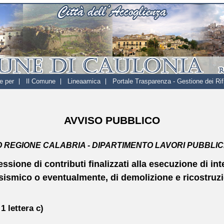
e per
Il Comune
Lineaamica
Portale Trasparenza - Gestione dei Rifi
AVVISO PUBBLICO
 REGIONE CALABRIA - DIPARTIMENTO LAVORI PUBBLIC
sione di contributi finalizzati alla esecuzione di int
sismico o eventualmente, di demolizione e ricostruzion
 lettera c)