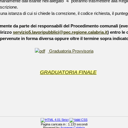
nariamente dall'istante nell'allegato "4" potranno trasmettere alla Regio
ascrizione.
cuna istanza di cui si chiede la correzione, il codice richiesta, il punteg
vamente da parte dei responsabili del Procedimento comunali (even
dirizzo
servizio5.lavoripubblici@pec.regione.calabria.it
) entro l
 pervenute in forma diversa oppure oltre il termine sopra indicato
Graduatoria Provvisoria
GRADUATORIA FINALE
Pagina caricata in : 1.133 secondi
Powered by
Asmenet Calabria