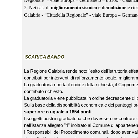
Regionale” - viale Europa – Germaneto – 88100 - Catanz
2. Nei casi di
miglioramento sismico e demolizione e ric
Calabria - “Cittadella Regionale” - viale Europa – Germa
SCARICA BANDO
La Regione Calabria rende noto l'esito dell'istruttoria eff
contributi per interventi di rafforzamento locale, miglior
La graduatoria riporta il codice della richiesta, il Cognome e
contributo richiesto.
La graduatoria viene pubblicata in ordine decrescente di p
Sulla base della disponibilità economica e dei punteggi pr
superiore o uguale a 1854 punti.
I soggetti posti in graduatoria che dovessero riscontrare d
nell'istanza allegato "4" inoltrato al Comune di apparten
I Responsabili del Procedimento comunali, dopo aver valuta