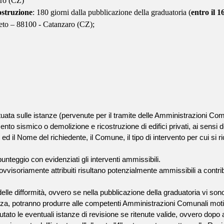
aro (CZ)
ostruzione
: 180 giorni dalla pubblicazione della graduatoria (
entro il 
neto – 88100 - Catanzaro
(CZ);
ettuata sulle istanze (pervenute per il tramite delle Amministrazioni Com
amento sismico o demolizione e ricostruzione di edifici privati, ai sens
d il Nome del richiedente, il Comune, il tipo di intervento per cui si rich
unteggio con evidenziati gli interventi ammissibili.
ovvisoriamente attribuiti risultano potenzialmente ammissibili a contri
elle difformità, ovvero se nella pubblicazione della graduatoria vi son
enza, potranno produrre alle competenti Amministrazioni Comunali motiv
to le eventuali istanze di revisione se ritenute valide, ovvero dopo av