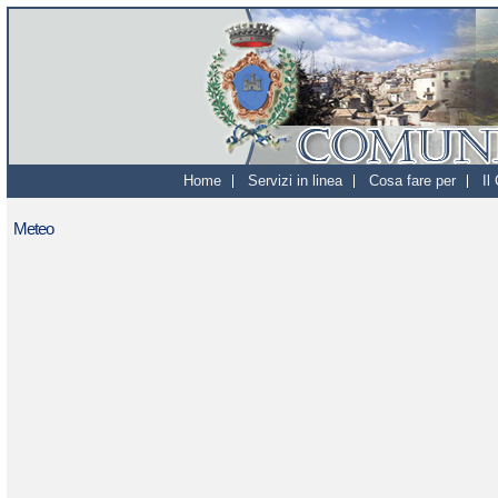
Home
Servizi in linea
Cosa fare per
Il
Meteo