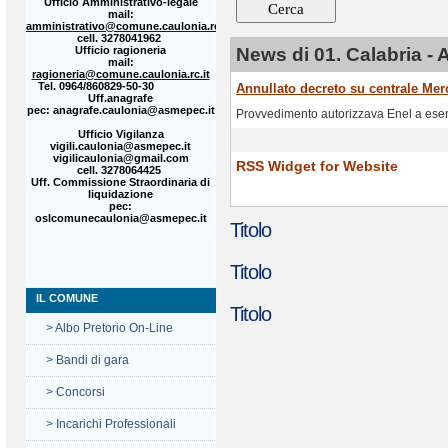
Ufficio Amministrativo-legale
mail:
amministrativo@comune.caulonia.rc.it
cell. 3278041962
Ufficio ragioneria
News di 01. Calabria - 
mail:
ragioneria@comune.caulonia.rc.it
Tel. 0964/860829-50-30
Annullato decreto su centrale Mer
Uff.anagrafe
pec: anagrafe.caulonia@asmepec.it
ta Consiglio comunale
Provvedimento autorizzava Enel a ese
Ufficio Vigilanza
vigili.caulonia@asmepec.it
vigilicaulonia@gmail.com
RSS Widget for Website
cell. 3278064425
Uff. Commissione Straordinaria di
liquidazione
pec:
oslcomunecaulonia@asmepec.it
Titolo
Titolo
IL COMUNE
Titolo
> Albo Pretorio On-Line
> Bandi di gara
> Concorsi
> Incarichi Professionali