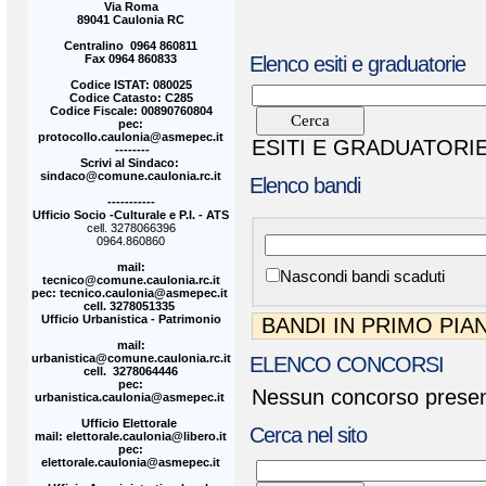
Via Roma
89041 Caulonia RC
Centralino 0964 860811
Fax 0964 860833
Elenco esiti e graduatorie
Codice ISTAT: 080025
Codice Catasto: C285
Codice Fiscale: 00890760804
pec:
protocollo.caulonia@asmepec.it
ESITI E GRADUATORIE
--------
Scrivi al Sindaco:
sindaco@comune.caulonia.rc.it
Elenco bandi
-----------
Ufficio Socio -Culturale e P.I. - ATS
cell. 3278066396
0964.860860
mail:
Nascondi bandi scaduti
tecnico@comune.caulonia.rc.it
pec: tecnico.caulonia@asmepec.it
cell. 3278051335
Ufficio Urbanistica - Patrimonio
BANDI IN PRIMO PIA
mail:
urbanistica@comune.caulonia.rc.it
ELENCO CONCORSI
cell. 3278064446
pec:
Nessun concorso present
urbanistica.caulonia@asmepec.it
Ufficio Elettorale
Cerca nel sito
mail: elettorale.caulonia@libero.it
pec:
elettorale.caulonia@asmepec.it