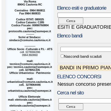
Via Roma
89041 Caulonia RC
Elenco esiti e graduatorie
Centralino 0964 860811
Fax 0964 860833
Codice ISTAT: 080025
Codice Catasto: C285
Codice Fiscale: 00890760804
ESITI E GRADUATORIE
pec:
protocollo.caulonia@asmepec.it
--------
Elenco bandi
Scrivi al Sindaco:
sindaco@comune.caulonia.rc.it
-----------
Ufficio Socio -Culturale e P.I. - ATS
cell. 3278066396
0964.860860
Nascondi bandi scaduti
mail:
tecnico@comune.caulonia.rc.it
BANDI IN PRIMO PIA
pec: tecnico.caulonia@asmepec.it
cell. 3278051335
Ufficio Urbanistica - Patrimonio
ELENCO CONCORSI
mail:
urbanistica@comune.caulonia.rc.it
Nessun concorso present
cell. 3278064446
pec:
urbanistica.caulonia@asmepec.it
Cerca nel sito
Ufficio Elettorale
mail: elettorale.caulonia@libero.it
pec:
elettorale.caulonia@asmepec.it