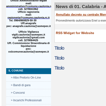
Ufficio Amministrativo-legale
mail:
News di 01. Calabria - 
amministrativo@comune.caulonia.rc.it
cell. 3278041962
Ufficio ragioneria
Annullato decreto su centrale Mer
mail:
ragioneria@comune.caulonia.rc.it
ta Consiglio comunale
Tel. 0964/860829-50-30
Provvedimento autorizzava Enel a ese
Uff.anagrafe
pec: anagrafe.caulonia@asmepec.it
Ufficio Vigilanza
RSS Widget for Website
vigili.caulonia@asmepec.it
vigilicaulonia@gmail.com
cell. 3278064425
Uff. Commissione Straordinaria di
liquidazione
Titolo
pec:
oslcomunecaulonia@asmepec.it
Titolo
Titolo
IL COMUNE
> Albo Pretorio On-Line
> Bandi di gara
> Concorsi
> Incarichi Professionali