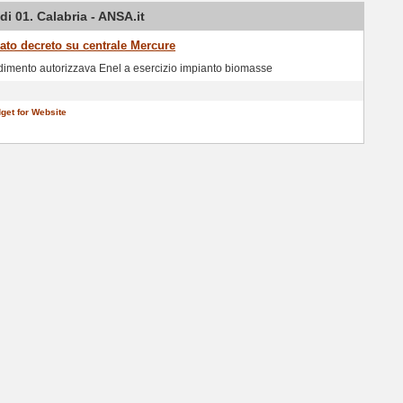
i 01. Calabria - ANSA.it
ato decreto su centrale Mercure
imento autorizzava Enel a esercizio impianto biomasse
get for Website