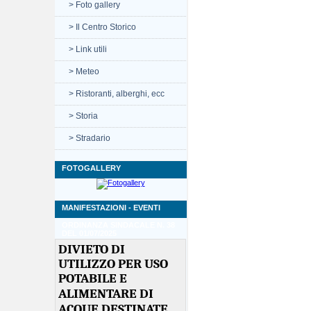
> Foto gallery
> Il Centro Storico
> Link utili
> Meteo
> Ristoranti, alberghi, ecc
> Storia
> Stradario
FOTOGALLERY
MANIFESTAZIONI - EVENTI
ORDINANZA SINDACALE N. 38
DEL 01/07/2025
DIVIETO DI
UTILIZZO PER USO
POTABILE E
ALIMENTARE
DI
ACQUE DESTINATE