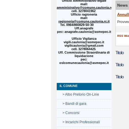
Ufficio Amministrativo-legale
mail:
News d
amministrativo@comune.caulonia.rc.it
cell. 3278041962
o Crotone da' dimissioni
Annull
Ufficio ragioneria
mail:
ragioneria@comune.caulonia.rc.it
o primo cittadino durante seduta Consiglio comunale
Provved
Tel. 0964/860829-50-30
Uff.anagrafe
pec: anagrafe.caulonia@asmepec.it
RSS Wid
Ufficio Vigilanza
vigili.caulonia@asmepec.it
vigilicaulonia@gmail.com
cell. 3278064425
Titolo
Uff. Commissione Straordinaria di
liquidazione
pec:
oslcomunecaulonia@asmepec.it
Titolo
Titolo
IL COMUNE
> Albo Pretorio On-Line
> Bandi di gara
> Concorsi
> Incarichi Professionali