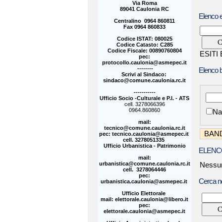
Via Roma
89041 Caulonia RC
Elenco e
Centralino 0964 860811
Fax 0964 860833
Codice ISTAT: 080025
Codice Catasto: C285
Codice Fiscale: 00890760804
ESITI
pec:
protocollo.caulonia@asmepec.it
--------
Elenco 
Scrivi al Sindaco:
sindaco@comune.caulonia.rc.it
-----------
Ufficio Socio -Culturale e P.I. - ATS
cell. 3278066396
0964.860860
Na
mail:
tecnico@comune.caulonia.rc.it
BAND
pec: tecnico.caulonia@asmepec.it
cell. 3278051335
Ufficio Urbanistica - Patrimonio
ELENC
mail:
urbanistica@comune.caulonia.rc.it
Nessun
cell. 3278064446
pec:
Cerca ne
urbanistica.caulonia@asmepec.it
Ufficio Elettorale
mail: elettorale.caulonia@libero.it
pec:
elettorale.caulonia@asmepec.it