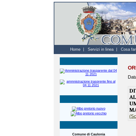
Home
Servizi in linea
Cosa far
OR
Dat
DI
A
UM
MA
(Sc
Comune di Caulonia